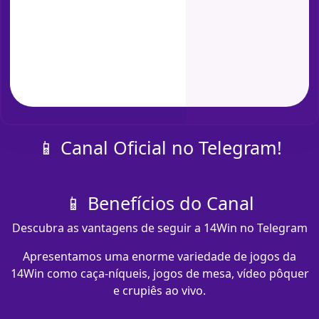
📱 Canal Oficial no Telegram!
📱 Benefícios do Canal
Descubra as vantagens de seguir a 14Win no Telegram
Apresentamos uma enorme variedade de jogos da
14Win como caça-níqueis, jogos de mesa, vídeo pôquer
e crupiês ao vivo.