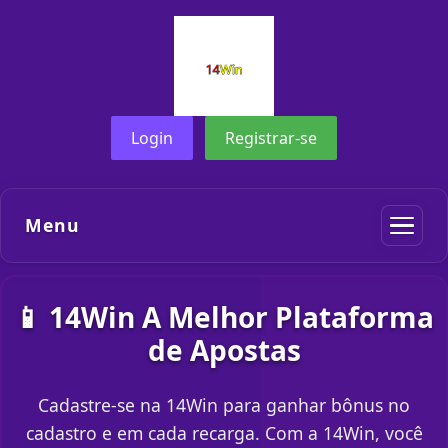
Login
Registrar-se
Menu
📱 14Win A Melhor Plataforma
de Apostas
Cadastre-se na 14Win para ganhar bônus no
cadastro e em cada recarga. Com a 14Win, você