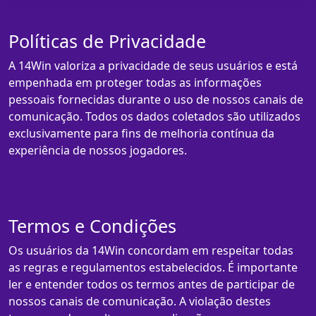
Políticas de Privacidade
A 14Win valoriza a privacidade de seus usuários e está
empenhada em proteger todas as informações
pessoais fornecidas durante o uso de nossos canais de
comunicação. Todos os dados coletados são utilizados
exclusivamente para fins de melhoria contínua da
experiência de nossos jogadores.
Termos e Condições
Os usuários da 14Win concordam em respeitar todas
as regras e regulamentos estabelecidos. É importante
ler e entender todos os termos antes de participar de
nossos canais de comunicação. A violação destes