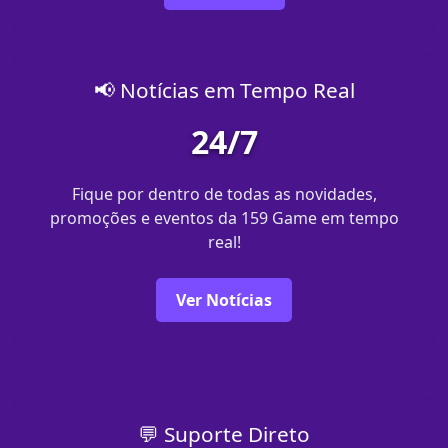
📢 Notícias em Tempo Real
24/7
Fique por dentro de todas as novidades,
promoções e eventos da 159 Game em tempo
real!
Ver Notícias
💬 Suporte Direto