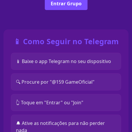
Entrar Grupo
📱 Como Seguir no Telegram
📱 Baixe o app Telegram no seu dispositivo
🔍 Procure por "@159 GameOficial"
👆 Toque em "Entrar" ou "Join"
🔔 Ative as notificações para não perder
nada