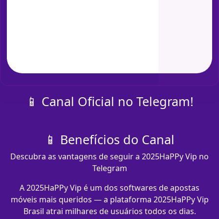
📱 Canal Oficial no Telegram!
📱 Benefícios do Canal
Descubra as vantagens de seguir a 2025HaPPy Vip no
Telegram
A 2025HaPPy Vip é um dos softwares de apostas
móveis mais queridos — a plataforma 2025HaPPy Vip
Brasil atrai milhares de usuários todos os dias.