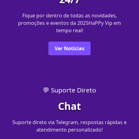
Fique por dentro de todas as novidades,
promoções e eventos da 2025HaPPy Vip em
tempo real!
Ver Notícias
💬 Suporte Direto
Chat
Suporte direto via Telegram, respostas rápidas e
atendimento personalizado!