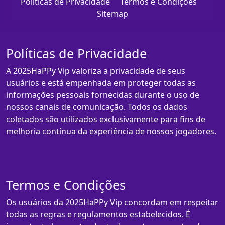
Políticas de Privacidade
Termos e Condições
Sitemap
Políticas de Privacidade
A 2025HaPPy Vip valoriza a privacidade de seus
usuários e está empenhada em proteger todas as
informações pessoais fornecidas durante o uso de
nossos canais de comunicação. Todos os dados
coletados são utilizados exclusivamente para fins de
melhoria contínua da experiência de nossos jogadores.
Termos e Condições
Os usuários da 2025HaPPy Vip concordam em respeitar
todas as regras e regulamentos estabelecidos. É