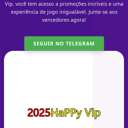
Vip, você tem acesso a promoções incríveis e uma
experiência de jogo inigualável. Junte-se aos
vencedores agora!
SEGUIR NO TELEGRAM