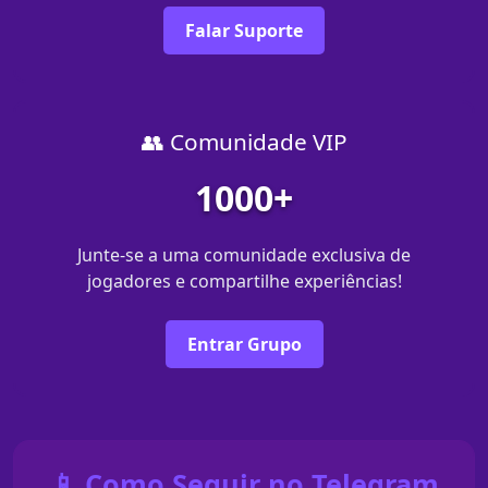
Falar Suporte
👥 Comunidade VIP
1000+
Junte-se a uma comunidade exclusiva de
jogadores e compartilhe experiências!
Entrar Grupo
📱 Como Seguir no Telegram