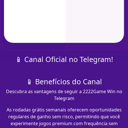
📱 Canal Oficial no Telegram!
📱 Benefícios do Canal
Descubra as vantagens de seguir a 2222Game Win no
Telegram
As rodadas grátis semanais oferecem oportunidades
regulares de ganho sem risco, permitindo que você
experimente jogos premium com frequência sem