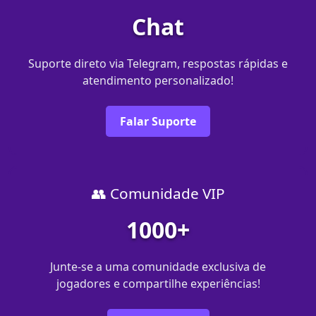
Chat
Suporte direto via Telegram, respostas rápidas e
atendimento personalizado!
Falar Suporte
👥 Comunidade VIP
1000+
Junte-se a uma comunidade exclusiva de
jogadores e compartilhe experiências!