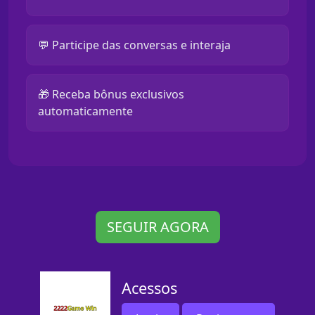
💬 Participe das conversas e interaja
🎁 Receba bônus exclusivos
automaticamente
SEGUIR AGORA
Acessos