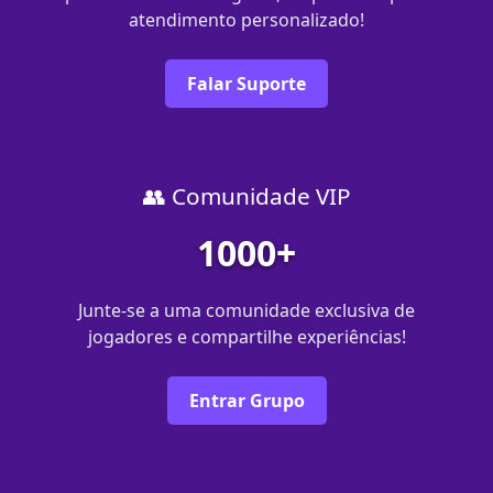
atendimento personalizado!
Falar Suporte
👥 Comunidade VIP
1000+
Junte-se a uma comunidade exclusiva de
jogadores e compartilhe experiências!
Entrar Grupo