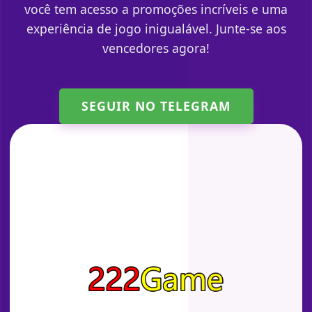
você tem acesso a promoções incríveis e uma
experiência de jogo inigualável. Junte-se aos
vencedores agora!
SEGUIR NO TELEGRAM