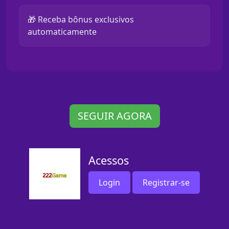
🎁 Receba bônus exclusivos
automaticamente
SEGUIR AGORA
Acessos
Login
Registrar-se