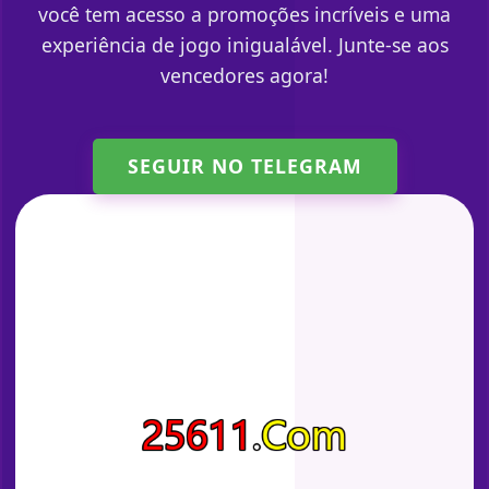
você tem acesso a promoções incríveis e uma
experiência de jogo inigualável. Junte-se aos
vencedores agora!
SEGUIR NO TELEGRAM