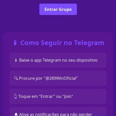
Entrar Grupo
📱 Como Seguir no Telegram
📱 Baixe o app Telegram no seu dispositivo
🔍 Procure por "@289WinOficial"
👆 Toque em "Entrar" ou "Join"
🔔 Ative as notificações para não perder