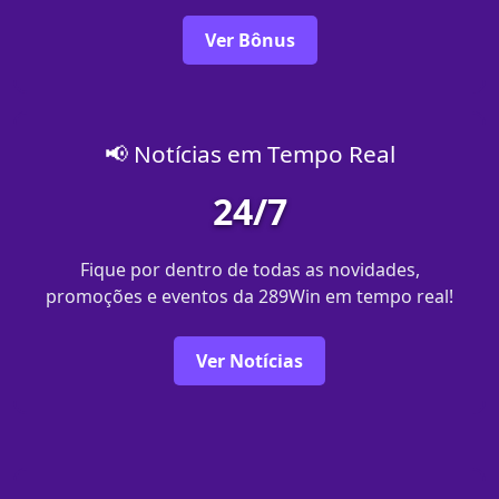
Ver Bônus
📢 Notícias em Tempo Real
24/7
Fique por dentro de todas as novidades,
promoções e eventos da 289Win em tempo real!
Ver Notícias