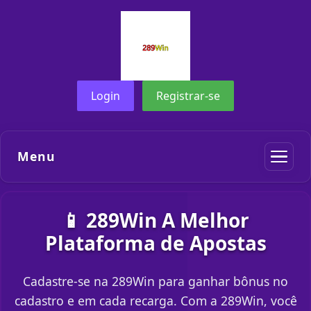
Login
Registrar-se
Menu
📱 289Win A Melhor
Plataforma de Apostas
Cadastre-se na 289Win para ganhar bônus no
cadastro e em cada recarga. Com a 289Win, você