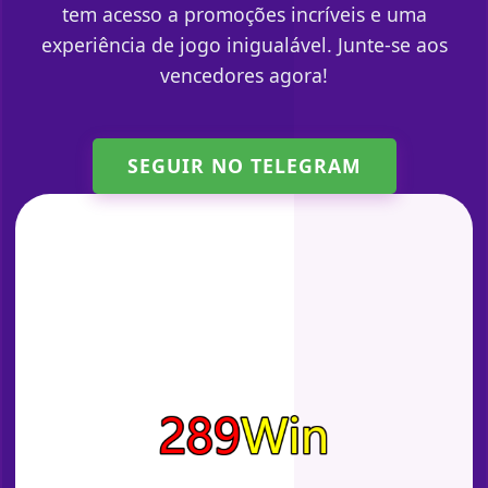
tem acesso a promoções incríveis e uma
experiência de jogo inigualável. Junte-se aos
vencedores agora!
SEGUIR NO TELEGRAM