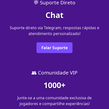
💬 Suporte Direto
Chat
Suporte direto via Telegram, respostas rápidas e
atendimento personalizado!
Falar Suporte
👥 Comunidade VIP
1000+
Junte-se a uma comunidade exclusiva de
jogadores e compartilhe experiências!