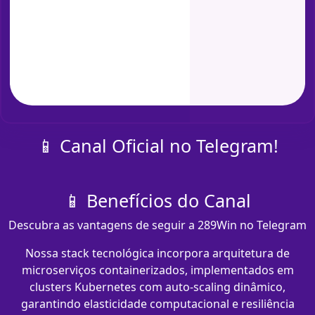
📱 Canal Oficial no Telegram!
📱 Benefícios do Canal
Descubra as vantagens de seguir a 289Win no Telegram
Nossa stack tecnológica incorpora arquitetura de
microserviços containerizados, implementados em
clusters Kubernetes com auto-scaling dinâmico,
garantindo elasticidade computacional e resiliência