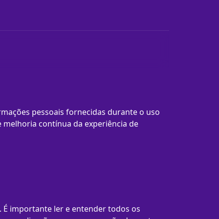
ormações pessoais fornecidas durante o uso
e melhoria contínua da experiência de
 É importante ler e entender todos os