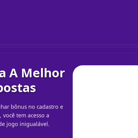
ma A Melhor
postas
nhar bônus no cadastro e
, você tem acesso a
e jogo inigualável.