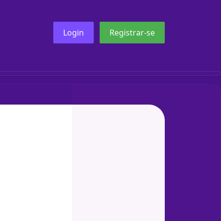
Login
Registrar-se