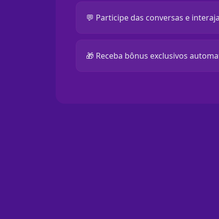
💬 Participe das conversas e interaj
🎁 Receba bônus exclusivos autom