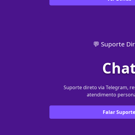
💬 Suporte Di
Cha
Suporte direto via Telegram, r
atendimento persona
Falar Suport