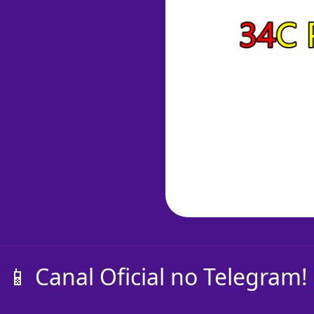
📱 Canal Oficial no Telegram!