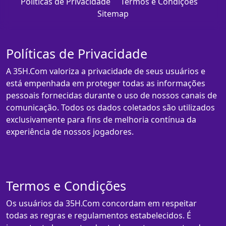
Políticas de Privacidade
Termos e Condições
Sitemap
Políticas de Privacidade
A 35H.Com valoriza a privacidade de seus usuários e
está empenhada em proteger todas as informações
pessoais fornecidas durante o uso de nossos canais de
comunicação. Todos os dados coletados são utilizados
exclusivamente para fins de melhoria contínua da
experiência de nossos jogadores.
Termos e Condições
Os usuários da 35H.Com concordam em respeitar
todas as regras e regulamentos estabelecidos. É