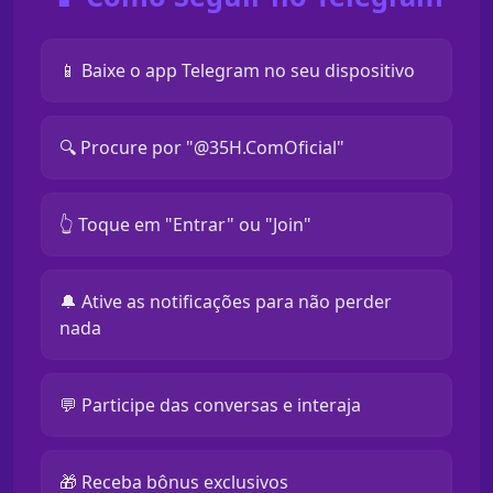
📱 Baixe o app Telegram no seu dispositivo
🔍 Procure por "@35H.ComOficial"
👆 Toque em "Entrar" ou "Join"
🔔 Ative as notificações para não perder
nada
💬 Participe das conversas e interaja
🎁 Receba bônus exclusivos