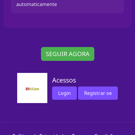
automaticamente
SEGUIR AGORA
Acessos
Login
Registrar-se