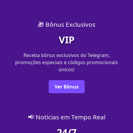
🎁 Bônus Exclusivos
VIP
Receba bônus exclusivos do Telegram,
promoções especiais e códigos promocionais
únicos!
Ver Bônus
📢 Notícias em Tempo Real
24/7