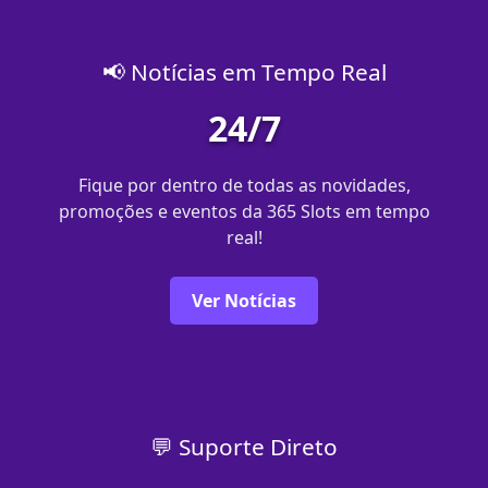
📢 Notícias em Tempo Real
24/7
Fique por dentro de todas as novidades,
promoções e eventos da 365 Slots em tempo
real!
Ver Notícias
💬 Suporte Direto