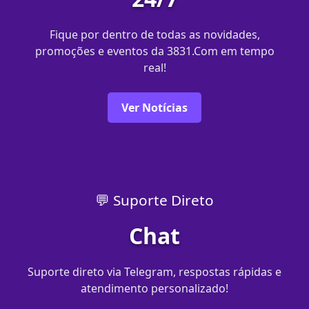
Fique por dentro de todas as novidades,
promoções e eventos da 3831.Com em tempo
real!
Ver Notícias
💬 Suporte Direto
Chat
Suporte direto via Telegram, respostas rápidas e
atendimento personalizado!