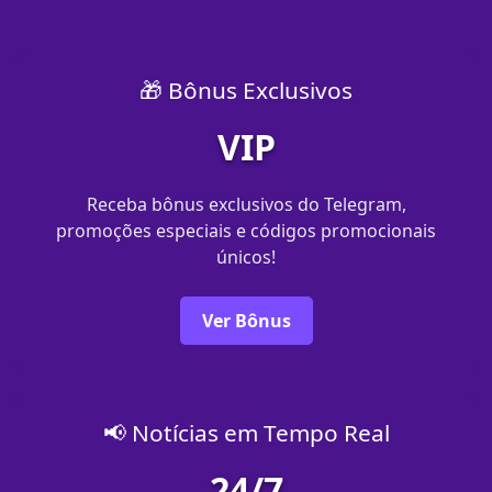
🎁 Bônus Exclusivos
VIP
Receba bônus exclusivos do Telegram,
promoções especiais e códigos promocionais
únicos!
Ver Bônus
📢 Notícias em Tempo Real
24/7