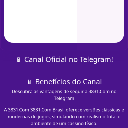
📱 Canal Oficial no Telegram!
📱 Benefícios do Canal
Descubra as vantagens de seguir a 3831.Com no
Telegram
A 3831.Com 3831.Com Brasil oferece versões clássicas e
modernas de jogos, simulando com realismo total o
ambiente de um cassino físico.