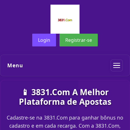
Login
Registrar-se
Menu
📱 3831.Com A Melhor
Plataforma de Apostas
Cadastre-se na 3831.Com para ganhar bônus no
cadastro e em cada recarga. Com a 3831.Com,