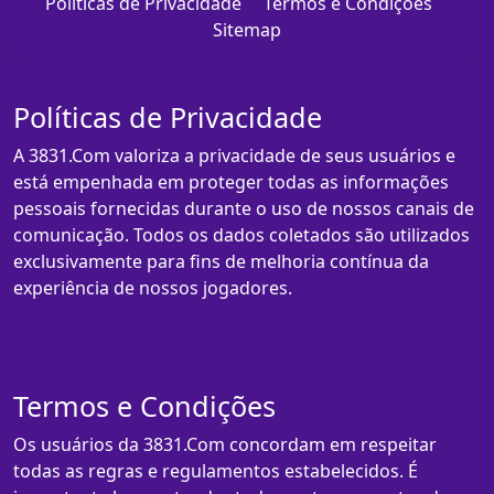
Políticas de Privacidade
Termos e Condições
Sitemap
Políticas de Privacidade
A 3831.Com valoriza a privacidade de seus usuários e
está empenhada em proteger todas as informações
pessoais fornecidas durante o uso de nossos canais de
comunicação. Todos os dados coletados são utilizados
exclusivamente para fins de melhoria contínua da
experiência de nossos jogadores.
Termos e Condições
Os usuários da 3831.Com concordam em respeitar
todas as regras e regulamentos estabelecidos. É