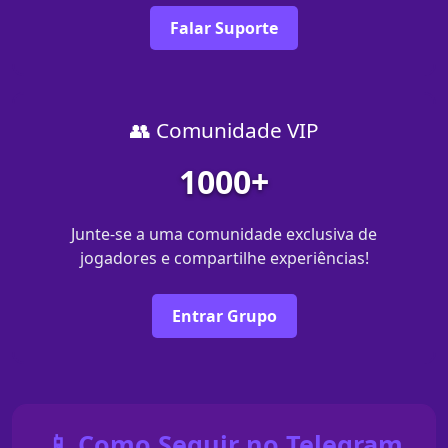
Falar Suporte
👥 Comunidade VIP
1000+
Junte-se a uma comunidade exclusiva de
jogadores e compartilhe experiências!
Entrar Grupo
📱 Como Seguir no Telegram