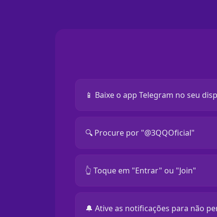
📱 Baixe o app Telegram no seu disp
🔍 Procure por "@3QQOficial"
👆 Toque em "Entrar" ou "Join"
🔔 Ative as notificações para não p