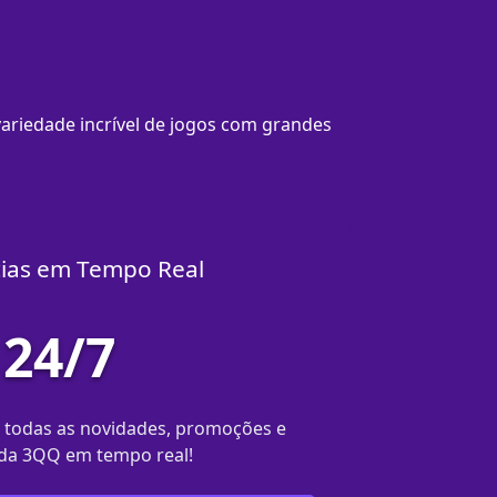
variedade incrível de jogos com grandes
cias em Tempo Real
24/7
e todas as novidades, promoções e
da 3QQ em tempo real!