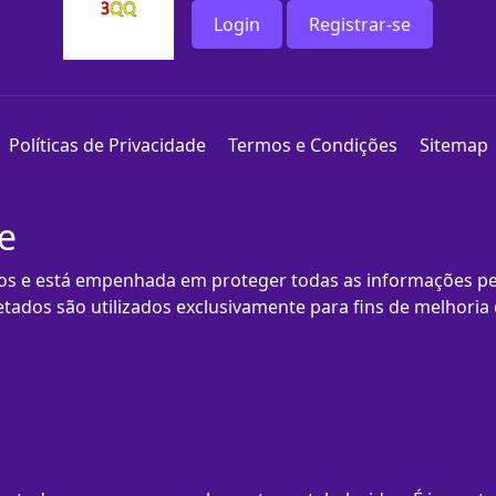
Login
Registrar-se
Políticas de Privacidade
Termos e Condições
Sitemap
de
rios e está empenhada em proteger todas as informações pe
tados são utilizados exclusivamente para fins de melhoria