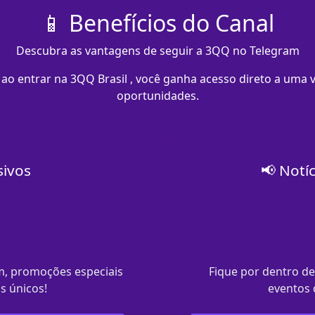
📱 Benefícios do Canal
Descubra as vantagens de seguir a 3QQ no Telegram
ao entrar na 3QQ Brasil , você ganha acesso direto a uma 
oportunidades.
sivos
📢 Notí
m, promoções especiais
Fique por dentro d
s únicos!
eventos 