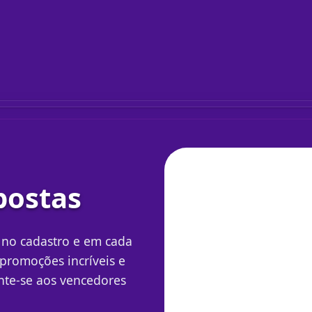
postas
 no cadastro e em cada
promoções incríveis e
unte-se aos vencedores