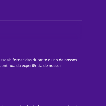
ssoais fornecidas durante o uso de nossos
 contínua da experiência de nossos