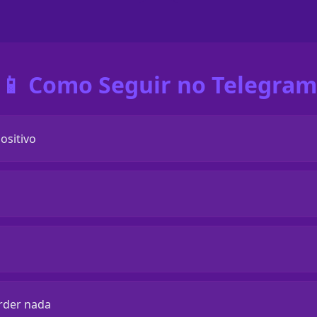
📱 Como Seguir no Telegram
ositivo
erder nada