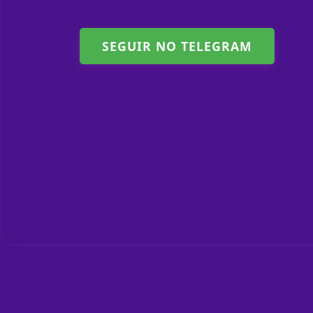
SEGUIR NO TELEGRAM