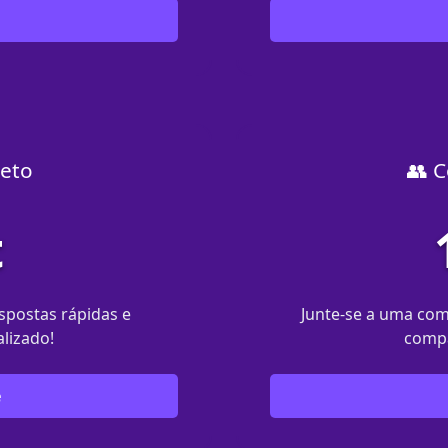
reto
👥 
t
espostas rápidas e
Junte-se a uma com
lizado!
compa
e