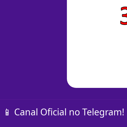
📱 Canal Oficial no Telegram!