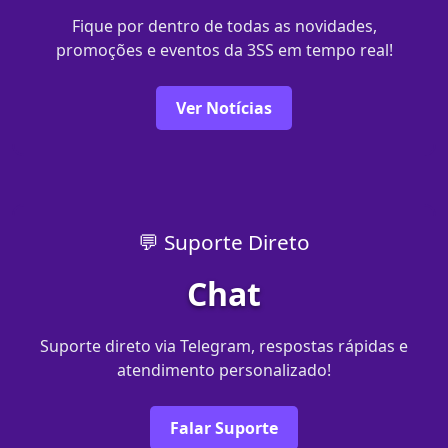
Fique por dentro de todas as novidades,
promoções e eventos da 3SS em tempo real!
Ver Notícias
💬 Suporte Direto
Chat
Suporte direto via Telegram, respostas rápidas e
atendimento personalizado!
Falar Suporte