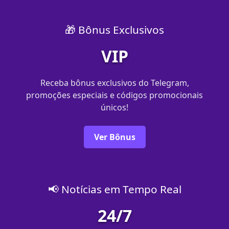
🎁 Bônus Exclusivos
VIP
Receba bônus exclusivos do Telegram,
promoções especiais e códigos promocionais
únicos!
Ver Bônus
📢 Notícias em Tempo Real
24/7