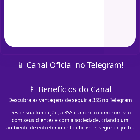
📱 Canal Oficial no Telegram!
📱 Benefícios do Canal
Descubra as vantagens de seguir a 3SS no Telegram
Desde sua fundação, a 3SS cumpre o compromisso
com seus clientes e com a sociedade, criando um
ambiente de entretenimento eficiente, seguro e justo.