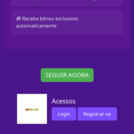
🎁 Receba bônus exclusivos
automaticamente
SEGUIR AGORA
Acessos
Login
Registrar-se