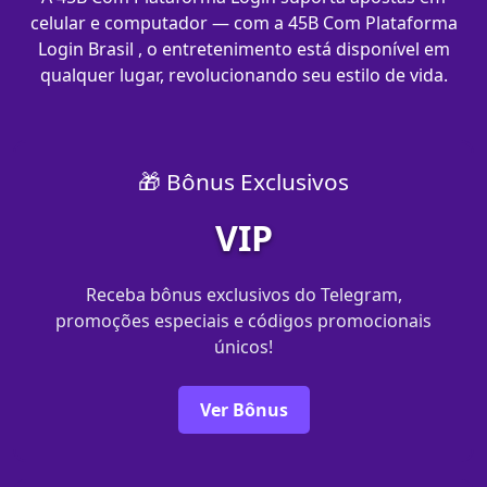
celular e computador — com a 45B Com Plataforma
Login Brasil , o entretenimento está disponível em
qualquer lugar, revolucionando seu estilo de vida.
🎁 Bônus Exclusivos
VIP
Receba bônus exclusivos do Telegram,
promoções especiais e códigos promocionais
únicos!
Ver Bônus