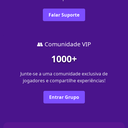
Falar Suporte
👥 Comunidade VIP
1000+
Junte-se a uma comunidade exclusiva de
jogadores e compartilhe experiências!
Entrar Grupo