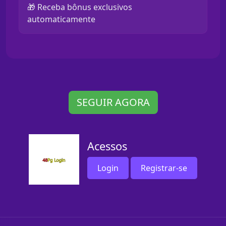
🎁 Receba bônus exclusivos
automaticamente
SEGUIR AGORA
Acessos
Login
Registrar-se