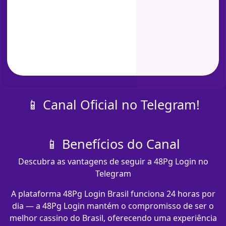
📱 Canal Oficial no Telegram!
📱 Benefícios do Canal
Descubra as vantagens de seguir a 48Pg Login no
Telegram
A plataforma 48Pg Login Brasil funciona 24 horas por
dia — a 48Pg Login mantém o compromisso de ser o
melhor cassino do Brasil, oferecendo uma experiência