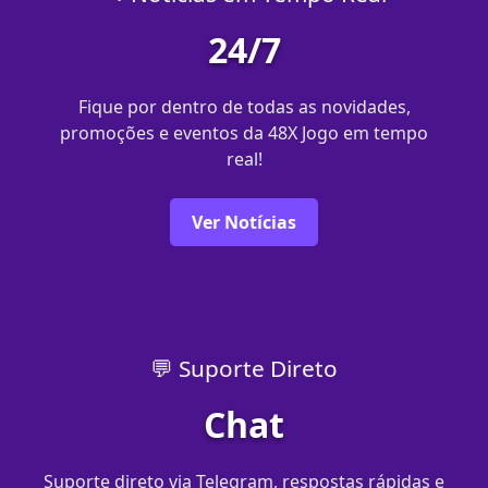
24/7
Fique por dentro de todas as novidades,
promoções e eventos da 48X Jogo em tempo
real!
Ver Notícias
💬 Suporte Direto
Chat
Suporte direto via Telegram, respostas rápidas e