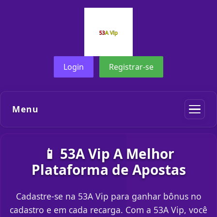
Login
Registrar-se
Menu
📱 53A Vip A Melhor
Plataforma de Apostas
Cadastre-se na 53A Vip para ganhar bônus no
cadastro e em cada recarga. Com a 53A Vip, você