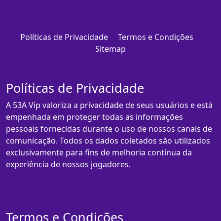
Políticas de Privacidade
Termos e Condições
Sitemap
Políticas de Privacidade
A 53A Vip valoriza a privacidade de seus usuários e está
empenhada em proteger todas as informações
pessoais fornecidas durante o uso de nossos canais de
comunicação. Todos os dados coletados são utilizados
exclusivamente para fins de melhoria contínua da
experiência de nossos jogadores.
Termos e Condições