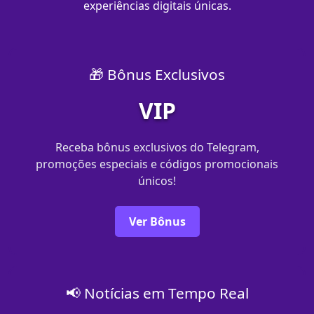
experiências digitais únicas.
🎁 Bônus Exclusivos
VIP
Receba bônus exclusivos do Telegram,
promoções especiais e códigos promocionais
únicos!
Ver Bônus
📢 Notícias em Tempo Real