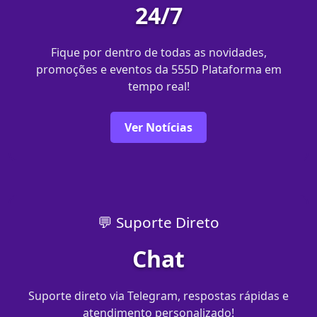
24/7
Fique por dentro de todas as novidades,
promoções e eventos da 555D Plataforma em
tempo real!
Ver Notícias
💬 Suporte Direto
Chat
Suporte direto via Telegram, respostas rápidas e
atendimento personalizado!