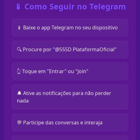
📱 Como Seguir no Telegram
📱 Baixe o app Telegram no seu dispositivo
🔍 Procure por "@555D PlataformaOficial"
👆 Toque em "Entrar" ou "Join"
🔔 Ative as notificações para não perder
nada
💬 Participe das conversas e interaja