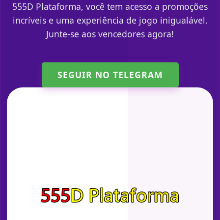
555D Plataforma, você tem acesso a promoções
incríveis e uma experiência de jogo inigualável.
Junte-se aos vencedores agora!
SEGUIR NO TELEGRAM