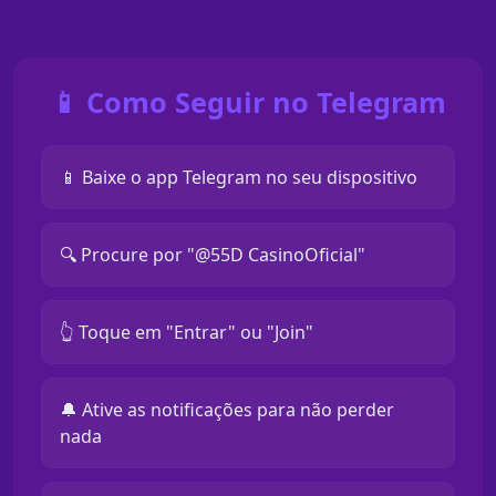
📱 Como Seguir no Telegram
📱 Baixe o app Telegram no seu dispositivo
🔍 Procure por "@55D CasinoOficial"
👆 Toque em "Entrar" ou "Join"
🔔 Ative as notificações para não perder
nada