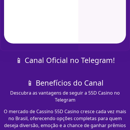
📱 Canal Oficial no Telegram!
📱 Benefícios do Canal
Descubra as vantagens de seguir a 55D Casino no
Telegram
O mercado de Cassino 55D Casino cresce cada vez mais
no Brasil, oferecendo opções completas para quem
deseja diversão, emoção e a chance de ganhar prêmios