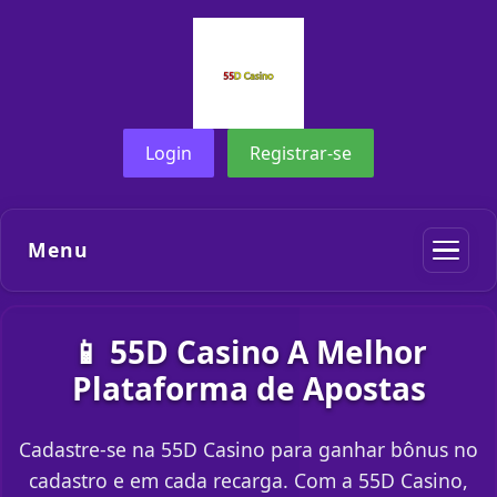
Login
Registrar-se
Menu
📱 55D Casino A Melhor
Plataforma de Apostas
Cadastre-se na 55D Casino para ganhar bônus no
cadastro e em cada recarga. Com a 55D Casino,