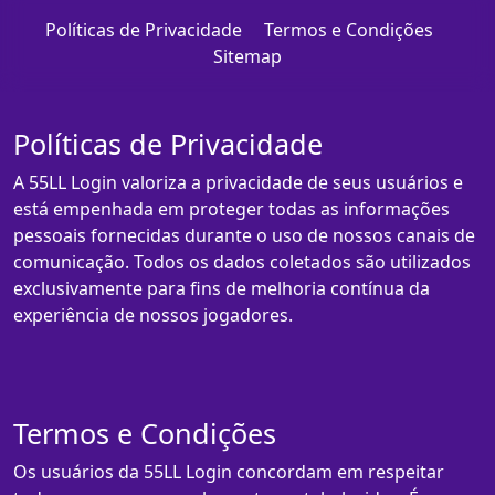
Políticas de Privacidade
Termos e Condições
Sitemap
Políticas de Privacidade
A 55LL Login valoriza a privacidade de seus usuários e
está empenhada em proteger todas as informações
pessoais fornecidas durante o uso de nossos canais de
comunicação. Todos os dados coletados são utilizados
exclusivamente para fins de melhoria contínua da
experiência de nossos jogadores.
Termos e Condições
Os usuários da 55LL Login concordam em respeitar