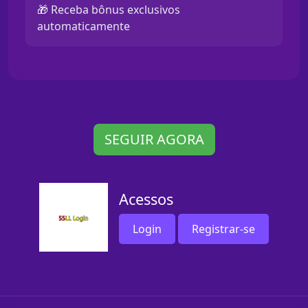
🎁 Receba bônus exclusivos
automaticamente
SEGUIR AGORA
Acessos
Login
Registrar-se