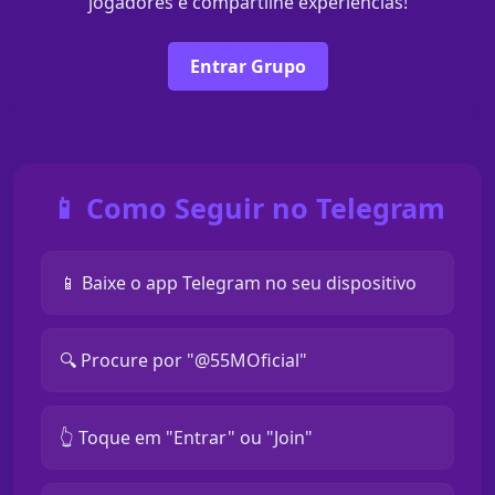
jogadores e compartilhe experiências!
Entrar Grupo
📱 Como Seguir no Telegram
📱 Baixe o app Telegram no seu dispositivo
🔍 Procure por "@55MOficial"
👆 Toque em "Entrar" ou "Join"