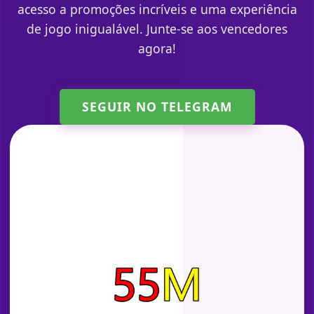
acesso a promoções incríveis e uma experiência
de jogo inigualável. Junte-se aos vencedores
agora!
SEGUIR NO TELEGRAM