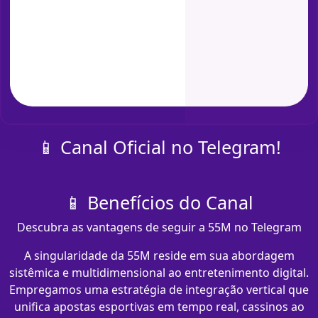
📱 Canal Oficial no Telegram!
📱 Benefícios do Canal
Descubra as vantagens de seguir a 55M no Telegram
A singularidade da 55M reside em sua abordagem
sistêmica e multidimensional ao entretenimento digital.
Empregamos uma estratégia de integração vertical que
unifica apostas esportivas em tempo real, cassinos ao