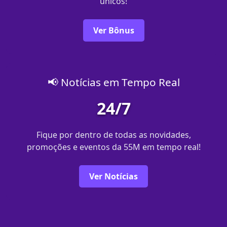
únicos!
Ver Bônus
📢 Notícias em Tempo Real
24/7
Fique por dentro de todas as novidades,
promoções e eventos da 55M em tempo real!
Ver Notícias