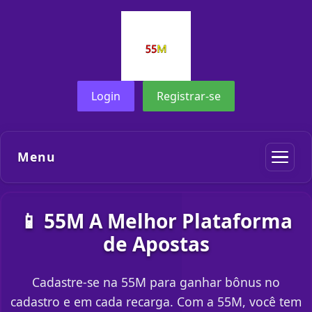
Login
Registrar-se
Menu
📱 55M A Melhor Plataforma
de Apostas
Cadastre-se na 55M para ganhar bônus no
cadastro e em cada recarga. Com a 55M, você tem