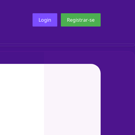
Login
Registrar-se