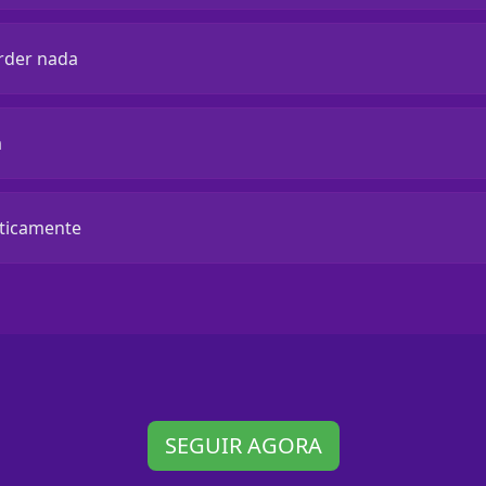
erder nada
a
aticamente
SEGUIR AGORA