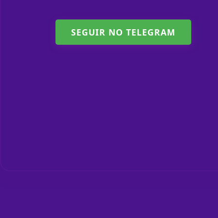
SEGUIR NO TELEGRAM