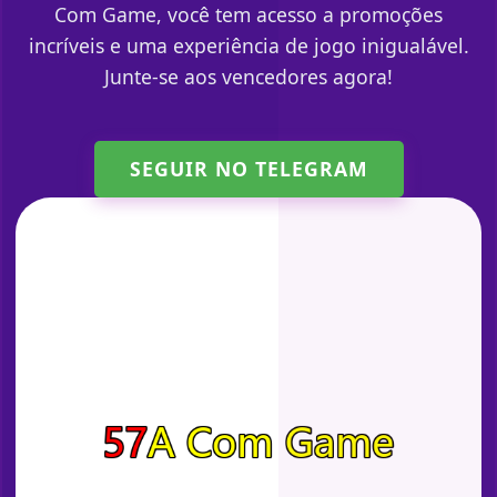
Com Game, você tem acesso a promoções
incríveis e uma experiência de jogo inigualável.
Junte-se aos vencedores agora!
SEGUIR NO TELEGRAM