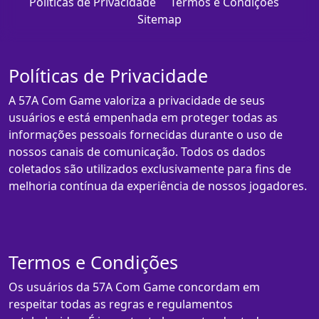
Políticas de Privacidade
Termos e Condições
Sitemap
Políticas de Privacidade
A 57A Com Game valoriza a privacidade de seus
usuários e está empenhada em proteger todas as
informações pessoais fornecidas durante o uso de
nossos canais de comunicação. Todos os dados
coletados são utilizados exclusivamente para fins de
melhoria contínua da experiência de nossos jogadores.
Termos e Condições
Os usuários da 57A Com Game concordam em
respeitar todas as regras e regulamentos