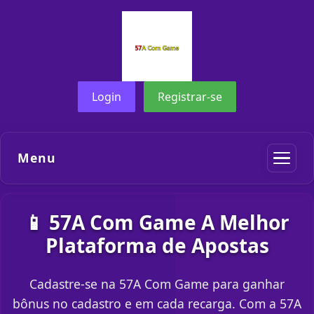
Login
Registrar-se
Menu
📱 57A Com Game A Melhor
Plataforma de Apostas
Cadastre-se na 57A Com Game para ganhar
bônus no cadastro e em cada recarga. Com a 57A