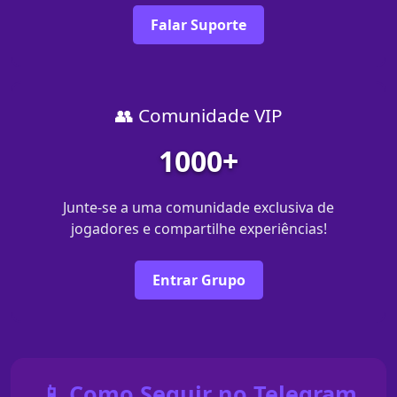
Falar Suporte
👥 Comunidade VIP
1000+
Junte-se a uma comunidade exclusiva de
jogadores e compartilhe experiências!
Entrar Grupo
📱 Como Seguir no Telegram