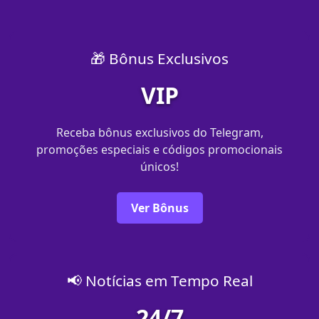
🎁 Bônus Exclusivos
VIP
Receba bônus exclusivos do Telegram,
promoções especiais e códigos promocionais
únicos!
Ver Bônus
📢 Notícias em Tempo Real
24/7