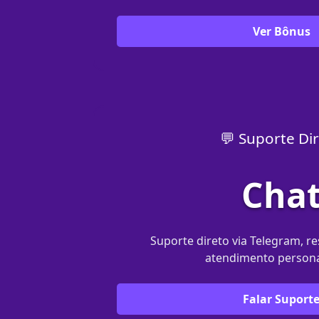
Ver Bônus
💬 Suporte Di
Cha
Suporte direto via Telegram, r
atendimento persona
Falar Suport