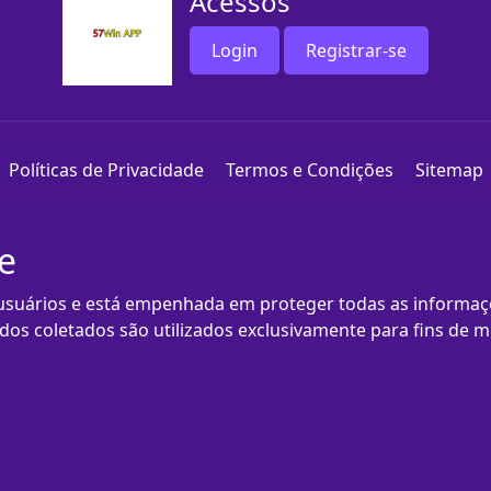
Acessos
Login
Registrar-se
Políticas de Privacidade
Termos e Condições
Sitemap
de
 usuários e está empenhada em proteger todas as informaç
os coletados são utilizados exclusivamente para fins de m