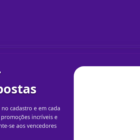
r
postas
 no cadastro e em cada
 promoções incríveis e
unte-se aos vencedores