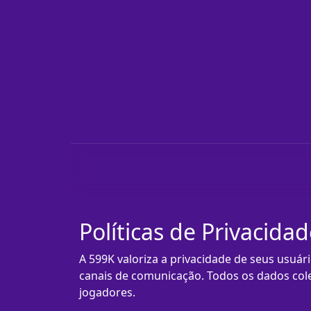
Políticas de Privacida
A 599K valoriza a privacidade de seus usuá
canais de comunicação. Todos os dados cole
jogadores.