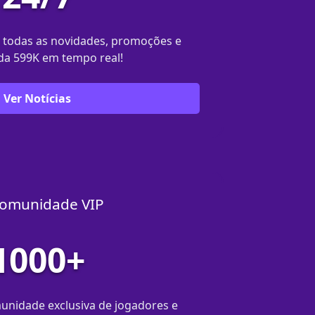
e todas as novidades, promoções e
da 599K em tempo real!
Ver Notícias
Comunidade VIP
1000+
unidade exclusiva de jogadores e