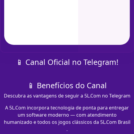
📱 Canal Oficial no Telegram!
📱 Benefícios do Canal
Descubra as vantagens de seguir a 5L.Com no Telegram
A 5L.Com incorpora tecnologia de ponta para entregar
um software moderno — com atendimento
humanizado e todos os jogos clássicos da 5L.Com Brasil
.