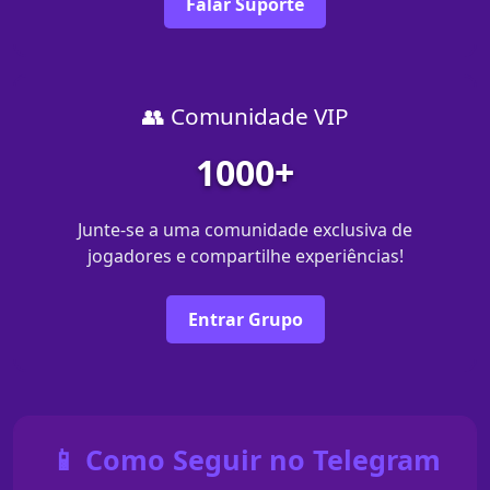
Falar Suporte
👥 Comunidade VIP
1000+
Junte-se a uma comunidade exclusiva de
jogadores e compartilhe experiências!
Entrar Grupo
📱 Como Seguir no Telegram