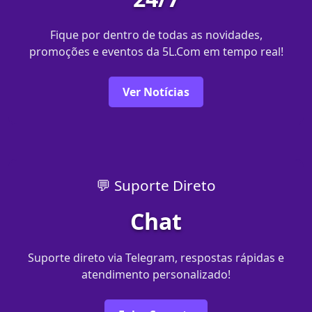
Fique por dentro de todas as novidades,
promoções e eventos da 5L.Com em tempo real!
Ver Notícias
💬 Suporte Direto
Chat
Suporte direto via Telegram, respostas rápidas e
atendimento personalizado!