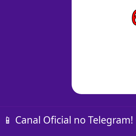
📱 Canal Oficial no Telegram!