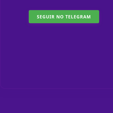
SEGUIR NO TELEGRAM