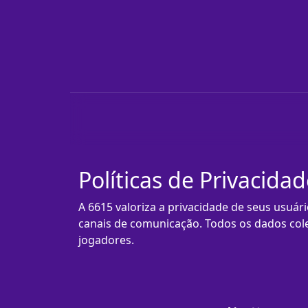
Políticas de Privacida
A 6615 valoriza a privacidade de seus usuá
canais de comunicação. Todos os dados cole
jogadores.