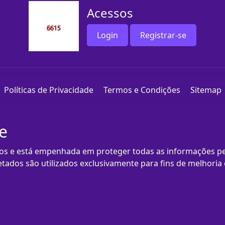
Acessos
Login
Registrar-se
Políticas de Privacidade
Termos e Condições
Sitemap
de
rios e está empenhada em proteger todas as informações p
tados são utilizados exclusivamente para fins de melhoria