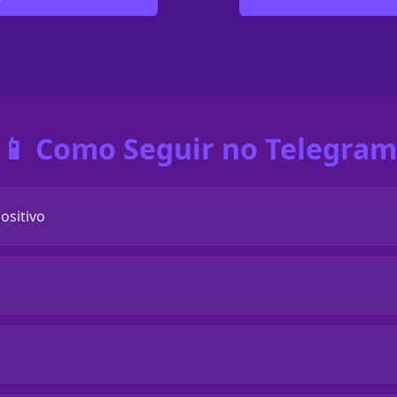
📱 Como Seguir no Telegram
ositivo