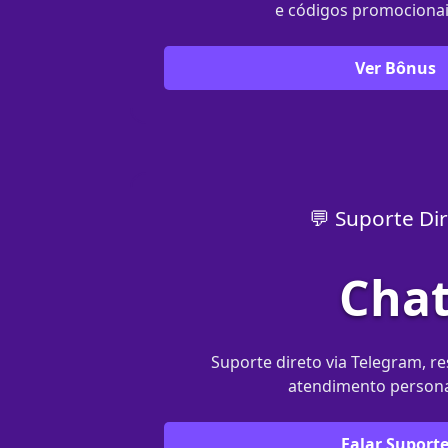
e códigos promocionai
Ver Bônus
💬 Suporte Di
Cha
Suporte direto via Telegram, r
atendimento persona
Falar Suport