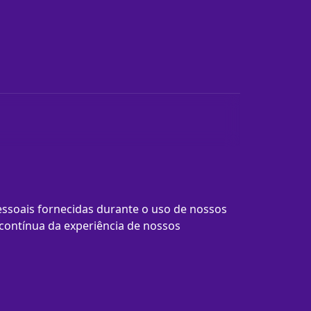
essoais fornecidas durante o uso de nossos
 contínua da experiência de nossos