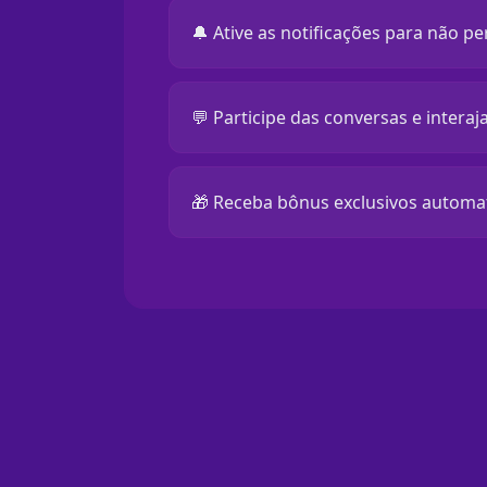
🔔 Ative as notificações para não p
💬 Participe das conversas e interaj
🎁 Receba bônus exclusivos autom