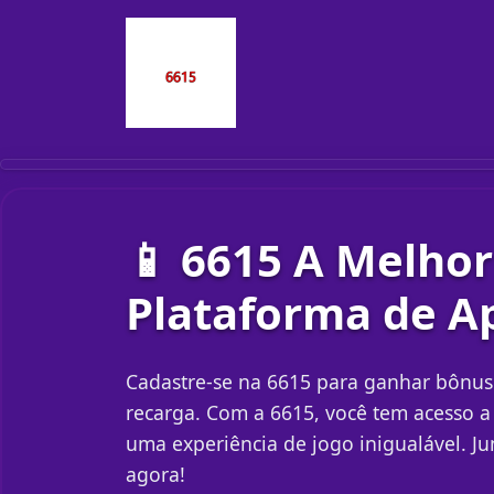
📱 6615 A Melhor
Plataforma de A
Cadastre-se na 6615 para ganhar bônus
recarga. Com a 6615, você tem acesso a
uma experiência de jogo inigualável. J
agora!