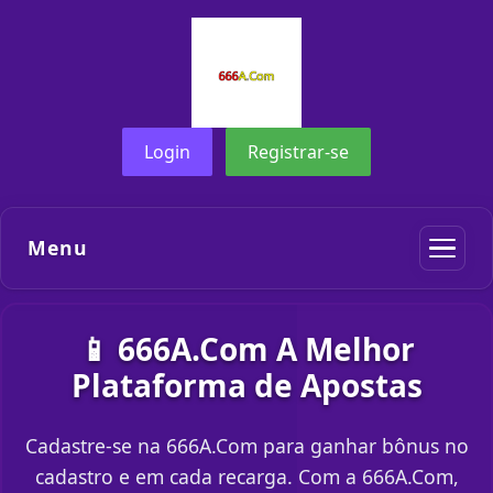
Login
Registrar-se
Menu
📱 666A.Com A Melhor
Plataforma de Apostas
Cadastre-se na 666A.Com para ganhar bônus no
cadastro e em cada recarga. Com a 666A.Com,