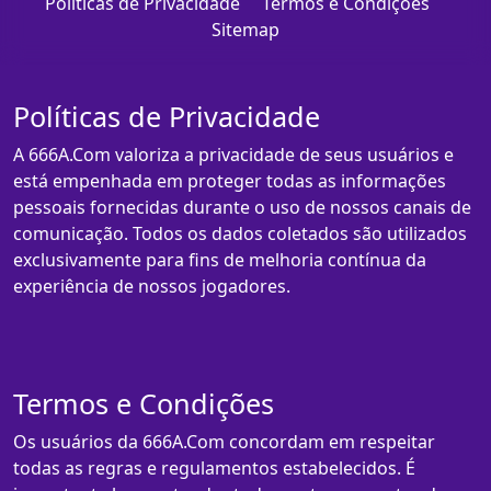
Políticas de Privacidade
Termos e Condições
Sitemap
Políticas de Privacidade
A 666A.Com valoriza a privacidade de seus usuários e
está empenhada em proteger todas as informações
pessoais fornecidas durante o uso de nossos canais de
comunicação. Todos os dados coletados são utilizados
exclusivamente para fins de melhoria contínua da
experiência de nossos jogadores.
Termos e Condições
Os usuários da 666A.Com concordam em respeitar
todas as regras e regulamentos estabelecidos. É