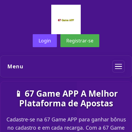
Login
Registrar-se
Menu
📱 67 Game APP A Melhor
Plataforma de Apostas
Cadastre-se na 67 Game APP para ganhar bônus
no cadastro e em cada recarga. Com a 67 Game