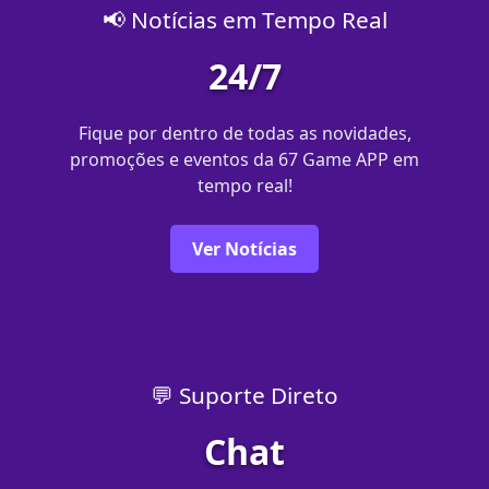
📢 Notícias em Tempo Real
24/7
Fique por dentro de todas as novidades,
promoções e eventos da 67 Game APP em
tempo real!
Ver Notícias
💬 Suporte Direto
Chat