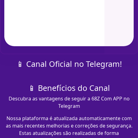
📱 Canal Oficial no Telegram!
📱 Benefícios do Canal
Descubra as vantagens de seguir a 68Z Com APP no
Telegram
Nossa plataforma é atualizada automaticamente com
as mais recentes melhorias e correções de segurança.
Estas atualizações são realizadas de forma