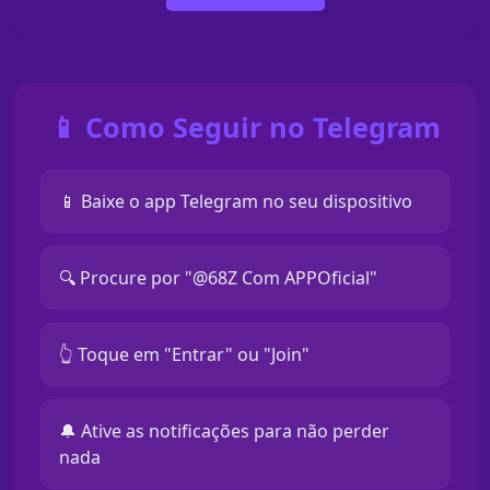
📱 Como Seguir no Telegram
📱 Baixe o app Telegram no seu dispositivo
🔍 Procure por "@68Z Com APPOficial"
👆 Toque em "Entrar" ou "Join"
🔔 Ative as notificações para não perder
nada