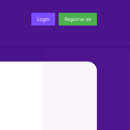
Login
Registrar-se