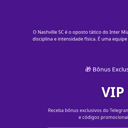
O Nashville SC é o oposto tático do Inter Mi
disciplina e intensidade física. É uma equi
🎁 Bônus Exclu
VIP
Receba bônus exclusivos do Telegra
e códigos promocionai