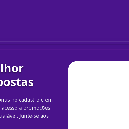
lhor
postas
ônus no cadastro e em
m acesso a promoções
ualável. Junte-se aos