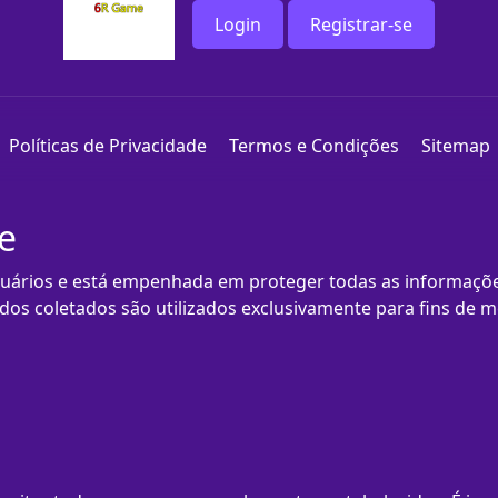
Login
Registrar-se
Políticas de Privacidade
Termos e Condições
Sitemap
de
usuários e está empenhada em proteger todas as informaçõe
os coletados são utilizados exclusivamente para fins de m