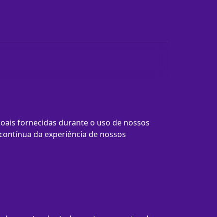
soais fornecidas durante o uso de nossos
 contínua da experiência de nossos