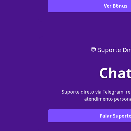
Ver Bônus
💬 Suporte Di
Cha
Suporte direto via Telegram, r
atendimento persona
Falar Suport