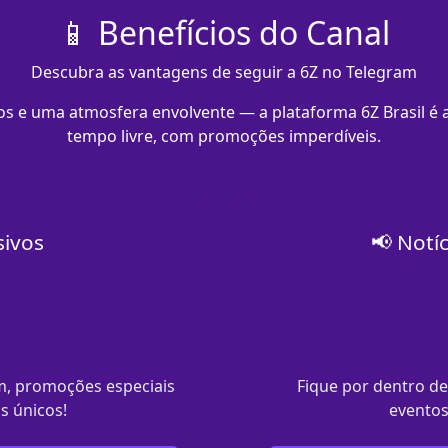
📱 Benefícios do Canal
Descubra as vantagens de seguir a 6Z no Telegram
 e uma atmosfera envolvente — a plataforma 6Z Brasil é a e
tempo livre, com promoções imperdíveis.
sivos
📢 Notí
m, promoções especiais
Fique por dentro d
s únicos!
eventos