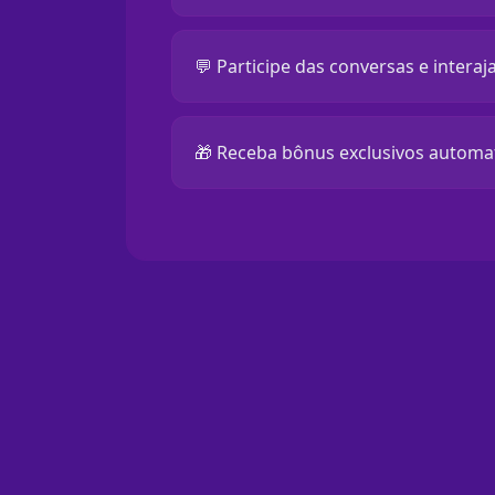
💬 Participe das conversas e interaj
🎁 Receba bônus exclusivos autom