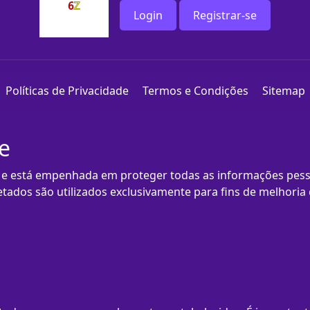
Login
Registrar-se
Políticas de Privacidade
Termos e Condições
Sitemap
de
os e está empenhada em proteger todas as informações pes
tados são utilizados exclusivamente para fins de melhoria