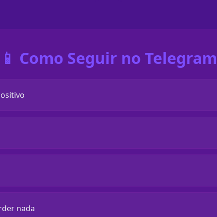
📱 Como Seguir no Telegram
ositivo
erder nada