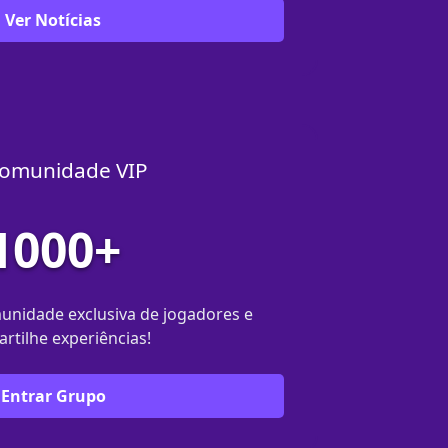
Ver Notícias
Comunidade VIP
1000+
unidade exclusiva de jogadores e
rtilhe experiências!
Entrar Grupo