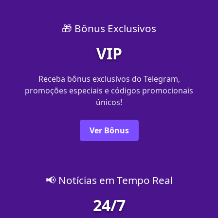
🎁 Bônus Exclusivos
VIP
Receba bônus exclusivos do Telegram,
promoções especiais e códigos promocionais
únicos!
Ver Bônus
📢 Notícias em Tempo Real
24/7