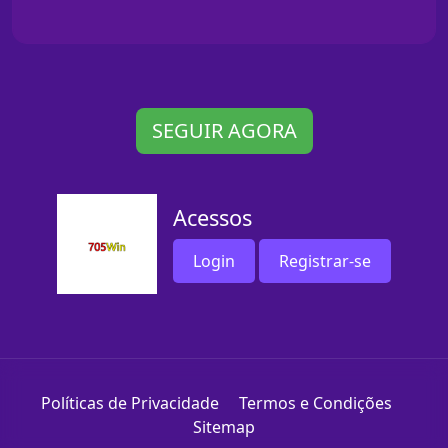
SEGUIR AGORA
Acessos
Login
Registrar-se
Políticas de Privacidade
Termos e Condições
Sitemap