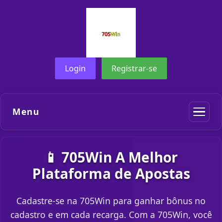
Login
Registrar-se
Menu
📱 705Win A Melhor
Plataforma de Apostas
Cadastre-se na 705Win para ganhar bônus no
cadastro e em cada recarga. Com a 705Win, você