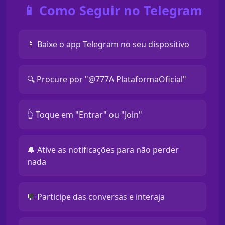
📱 Como Seguir no Telegram
📱 Baixe o app Telegram no seu dispositivo
🔍 Procure por "@777A PlataformaOficial"
👆 Toque em "Entrar" ou "Join"
🔔 Ative as notificações para não perder
nada
💬 Participe das conversas e interaja