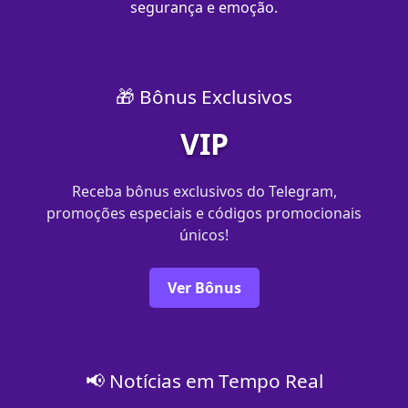
segurança e emoção.
🎁 Bônus Exclusivos
VIP
Receba bônus exclusivos do Telegram,
promoções especiais e códigos promocionais
únicos!
Ver Bônus
📢 Notícias em Tempo Real