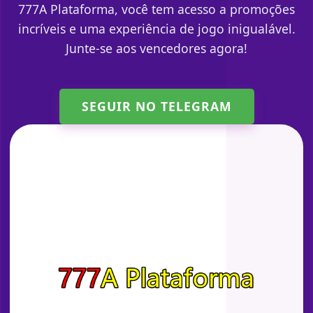
777A Plataforma, você tem acesso a promoções
incríveis e uma experiência de jogo inigualável.
Junte-se aos vencedores agora!
SEGUIR NO TELEGRAM