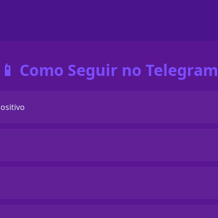
📱 Como Seguir no Telegram
ositivo