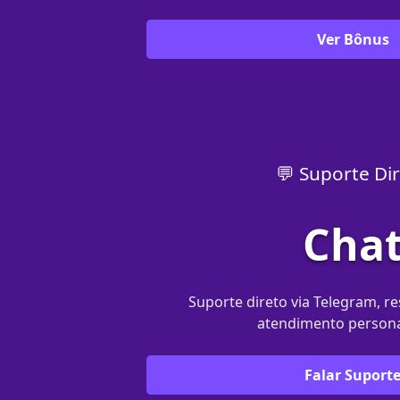
Ver Bônus
💬 Suporte Di
Cha
Suporte direto via Telegram, r
atendimento persona
Falar Suport