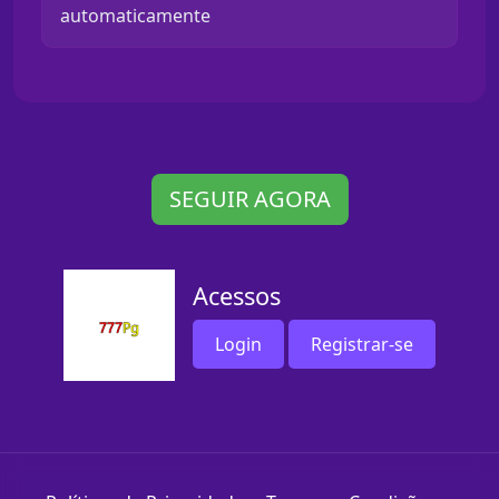
automaticamente
SEGUIR AGORA
Acessos
Login
Registrar-se