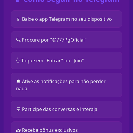
📱 Baixe o app Telegram no seu dispositivo
🔍 Procure por "@777PgOficial"
👆 Toque em "Entrar" ou "Join"
🔔 Ative as notificações para não perder
nada
💬 Participe das conversas e interaja
🎁 Receba bônus exclusivos