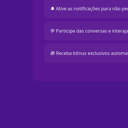
🔔 Ative as notificações para não p
💬 Participe das conversas e interaj
🎁 Receba bônus exclusivos autom