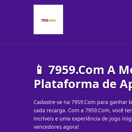
📱 7959.Com A M
Plataforma de A
Cadastre-se na 7959.Com para ganhar 
cada recarga. Com a 7959.Com, você t
incríveis e uma experiência de jogo inig
vencedores agora!