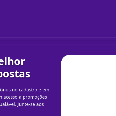
elhor
postas
bônus no cadastro e em
em acesso a promoções
ualável. Junte-se aos