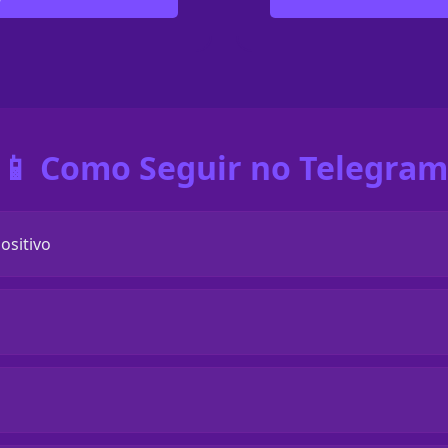
📱 Como Seguir no Telegram
ositivo