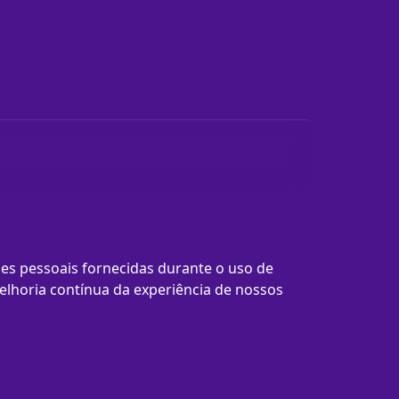
es pessoais fornecidas durante o uso de
elhoria contínua da experiência de nossos