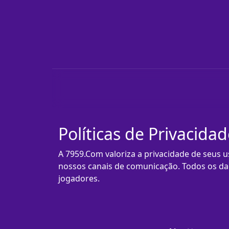
Políticas de Privacida
A 7959.Com valoriza a privacidade de seus 
nossos canais de comunicação. Todos os dad
jogadores.