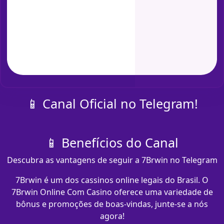
📱 Canal Oficial no Telegram!
📱 Benefícios do Canal
Descubra as vantagens de seguir a 7Brwin no Telegram
7Brwin é um dos cassinos online legais do Brasil. O
7Brwin Online Com Casino oferece uma variedade de
bônus e promoções de boas-vindas, junte-se a nós
agora!