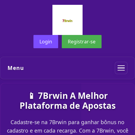
Login
Registrar-se
Menu
📱 7Brwin A Melhor
Plataforma de Apostas
Cadastre-se na 7Brwin para ganhar bônus no
cadastro e em cada recarga. Com a 7Brwin, você