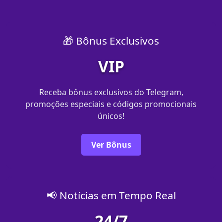
🎁 Bônus Exclusivos
VIP
Receba bônus exclusivos do Telegram,
promoções especiais e códigos promocionais
únicos!
Ver Bônus
📢 Notícias em Tempo Real
24/7