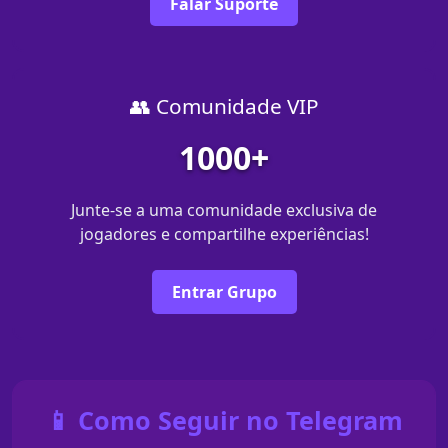
Falar Suporte
👥 Comunidade VIP
1000+
Junte-se a uma comunidade exclusiva de
jogadores e compartilhe experiências!
Entrar Grupo
📱 Como Seguir no Telegram