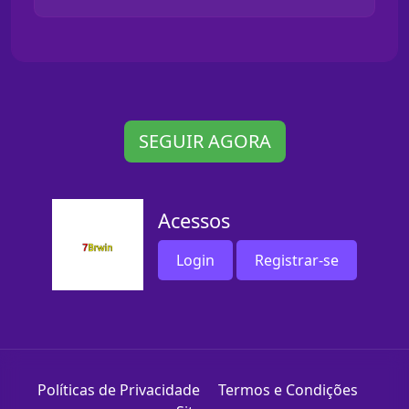
SEGUIR AGORA
Acessos
Login
Registrar-se
Políticas de Privacidade
Termos e Condições