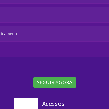
a
aticamente
SEGUIR AGORA
Acessos