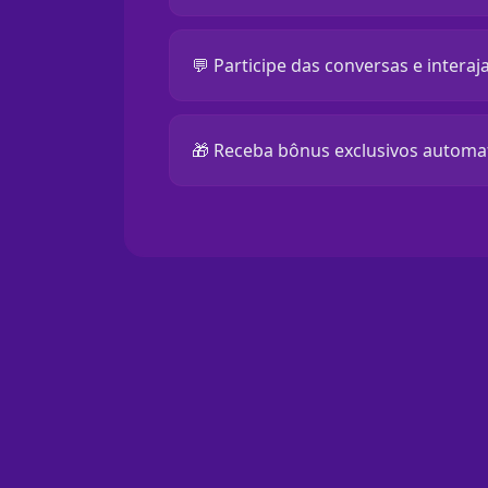
💬 Participe das conversas e interaj
🎁 Receba bônus exclusivos autom