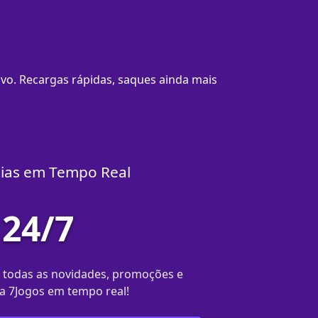
vo. Recargas rápidas, saques ainda mais
cias em Tempo Real
24/7
e todas as novidades, promoções e
a 7Jogos em tempo real!