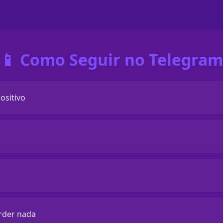
📱 Como Seguir no Telegram
ositivo
erder nada