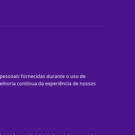
pessoais fornecidas durante o uso de
elhoria contínua da experiência de nossos