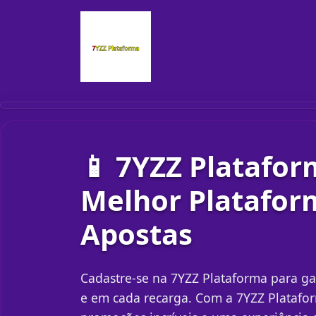
📱 7YZZ Platafor
Melhor Platafor
Apostas
Cadastre-se na 7YZZ Plataforma para g
e em cada recarga. Com a 7YZZ Platafor