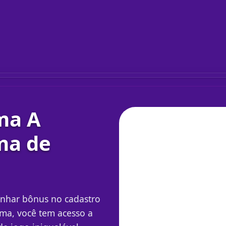
ma A
ma de
anhar bônus no cadastro
ma, você tem acesso a