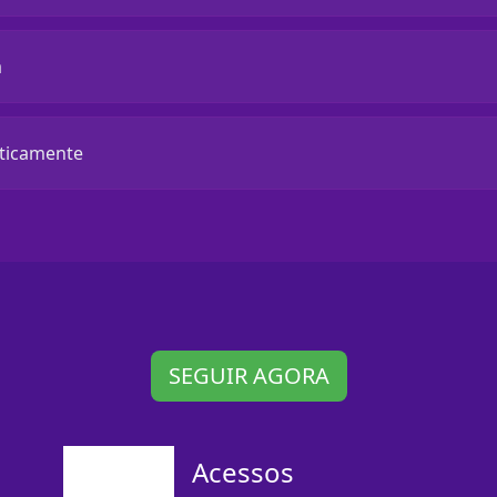
a
aticamente
SEGUIR AGORA
Acessos