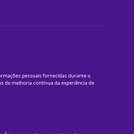
formações pessoais fornecidas durante o
ns de melhoria contínua da experiência de