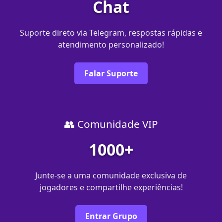
Chat
Suporte direto via Telegram, respostas rápidas e
atendimento personalizado!
Falar Suporte
👥 Comunidade VIP
1000+
Junte-se a uma comunidade exclusiva de
jogadores e compartilhe experiências!
Entrar Grupo