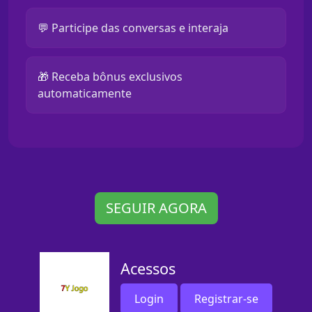
💬 Participe das conversas e interaja
🎁 Receba bônus exclusivos
automaticamente
SEGUIR AGORA
Acessos
Login
Registrar-se