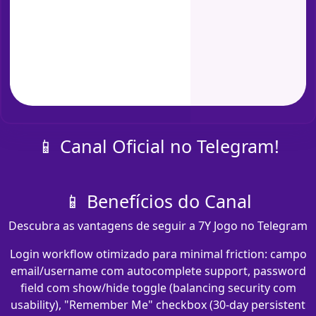
📱 Canal Oficial no Telegram!
📱 Benefícios do Canal
Descubra as vantagens de seguir a 7Y Jogo no Telegram
Login workflow otimizado para minimal friction: campo
email/username com autocomplete support, password
field com show/hide toggle (balancing security com
usability), "Remember Me" checkbox (30-day persistent