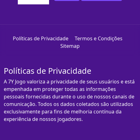
Políticas de Privacidade
Termos e Condições
Sitemap
Políticas de Privacidade
A 7Y Jogo valoriza a privacidade de seus usuários e está
empenhada em proteger todas as informações
pessoais fornecidas durante o uso de nossos canais de
comunicação. Todos os dados coletados são utilizados
exclusivamente para fins de melhoria contínua da
experiência de nossos jogadores.