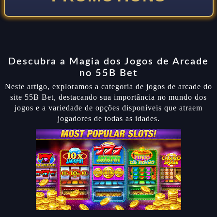
Descubra a Magia dos Jogos de Arcade
no 55B Bet
Neste artigo, exploramos a categoria de jogos de arcade do
site 55B Bet, destacando sua importância no mundo dos
jogos e a variedade de opções disponíveis que atraem
jogadores de todas as idades.